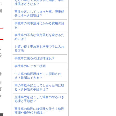
い
補償はどうなる？
利
事故を起こしてしまった車、廃車処
分にすべき目安は？
事故車の廃車処分にかかる費用の目
安
事故車の不当な査定落ちを避けるた
めには？
お買い得！事故車を格安で手に入れ
こ
る方法
長
事故車に乗るのは法律違反？
事故車のレッカー移動
中古車の修理歴はどこに記録され
乗
る？確認はできる？
な
車の事故を起こしてしまった時に取
官
るべき保険の手続きは？
せ
交通事故を起こした場合のやるべき
処理と手順は？
事故車の修理には保険を使う？修理
期間や修理代を解説！