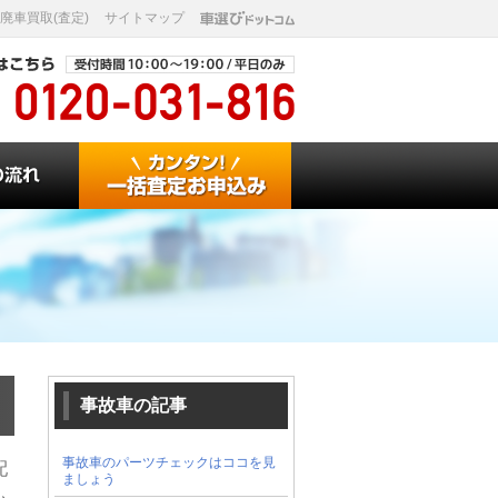
廃車買取(査定)
サイトマップ
事故車の記事
事故車のパーツチェックはココを見
配
ましょう