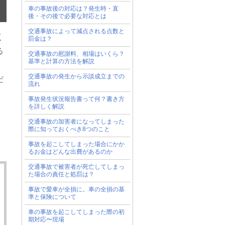
車の事故後の対応は？発生時・直
後・その後で必要な対応とは
交通事故によって減点される点数と
く
罰金は？
る
交通事故の慰謝料、相場はいくら？
基準と計算の方法を解説
交通事故の発生から示談成立までの
だ
流れ
事故発生状況報告書って何？書き方
を詳しく解説
交通事故の加害者になってしまった
際に知っておくべき8つのこと
事故を起こしてしまった場合にかか
るお金はどんな出費があるのか
交通事故で被害者が死亡してしまっ
た場合の責任と処罰は？
事故で愛車が全損に。車の全損の基
準と保険について
車の事故を起こしてしまった際の初
期対応〜現場