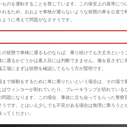
いものを運転することを禁じています。この保安上の基準につ
されるため、おおよそ車検が通らないような状態の車を公道で
うように考えて問題がなさそうです。
まの状態で車検に通るものならば、乗り続けても大丈夫という
検に通るかどうかは素人目には判断できません。傷を直さずに
備工場にまずは状態を確認してもらう方が賢明です。
場まで移動をするために車に乗りたいという場合は、その場で
えばウィンカーが割れていたり、ブレーキランプが切れている
の問題になります。この場合、事故に立ち会ってもらった警察
そうです。とはいえ少しでも不安がある場合は無理に乗ろうと
取ってください。