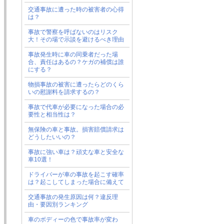
交通事故に遭った時の被害者の心得
は？
事故で警察を呼ばないのはリスク
大！その場で示談を避けるべき理由
事故発生時に車の同乗者だった場
合、責任はあるの？ケガの補償は誰
にする？
物損事故の被害に遭ったらどのくら
いの慰謝料を請求するの？
事故で代車が必要になった場合の必
要性と相当性は？
無保険の車と事故。損害賠償請求は
どうしたいいの？
事故に強い車は？頑丈な車と安全な
車10選！
ドライバーが車の事故を起こす確率
は？起こしてしまった場合に備えて
交通事故の発生原因は何？違反理
由・要因別ランキング
車のボディーの色で事故率が変わ