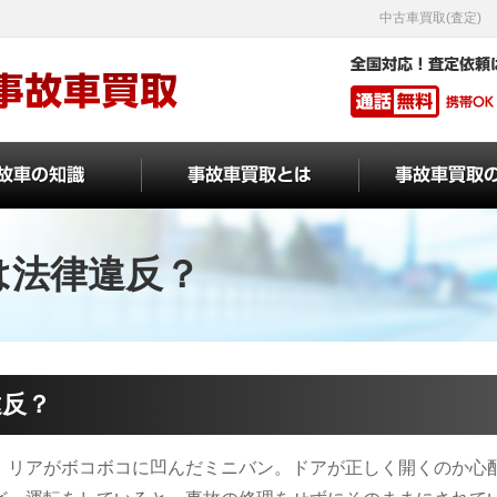
中古車買取(査定)
は法律違反？
違反？
、リアがボコボコに凹んだミニバン。ドアが正しく開くのか心