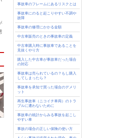
い
事故車のフレームにあるリスクとは
事故車にのると起こりやすい不調や
故障
が
事故車の修理にかかる金額
態
中古車販売のときの事故車の定義
中古車購入時に事故車であることを
見抜くやり方
購入した中古車が事故車だった場合
の対応
事故車は売られているの？もし購入
してしまったら？
事故車を承知で買った場合のデメリ
ット
再生事故車（ニコイチ車両）のトラ
ブルに遭わないために
事故車の統計からみる事故を起こし
やすい車
事故の場合の正しい保険の使い方
、
もらい事故で追突された場合、車の