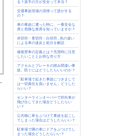
る？派手の方が安全って本当？
交通事故現場の清掃って誰がする
の？
車の事故に遭った時に、一番安全な
席と危険な座席を知っていますか？
赤切符・青切符・白切符...色の違い
による車の違反と処分を解説
修復歴車の定義とは？売買時に注意
したいこととお得な売り方
アクセルとブレーキの踏み間違い事
故。防ぐにはどうしたらいいのか？
「駐車場で起きた事故につきまして
ー
は一切責任を負いません」どうした
らいい？
センターラインオーバーで対向車が
飛び出してきた場合どうしたらい
い？
公共物に車をぶつけて事故を起こし
てしまった場合はどうしたらいい？
駐車場で隣の車にドアをぶつけてし
まった場合どうしたらいい？