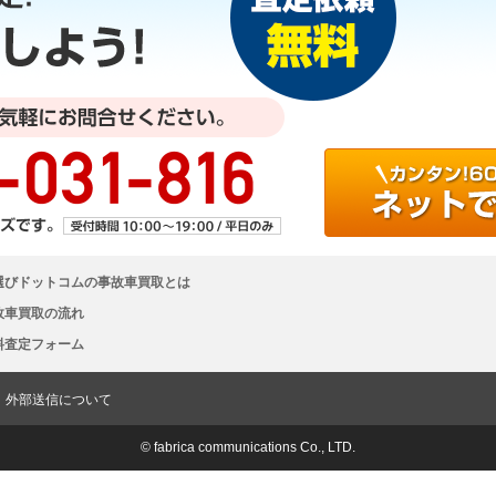
選びドットコムの事故車買取とは
故車買取の流れ
料査定フォーム
外部送信について
© fabrica communications Co., LTD.